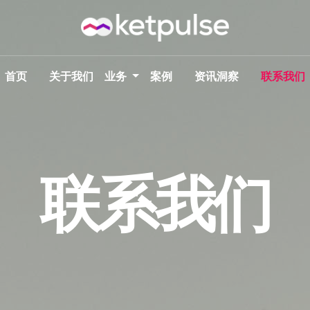
首页
关于我们
业务
案例
资讯洞察
联系我们
联系我们