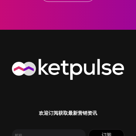
欢迎订阅获取最新营销资讯